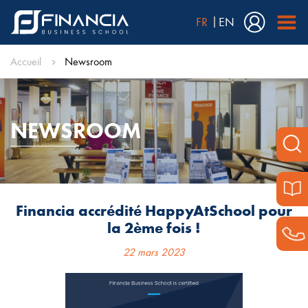
FR
EN
Accueil
Newsroom
NEWSROOM
Financia accrédité HappyAtSchool pour
la 2ème fois !
22 mars 2023