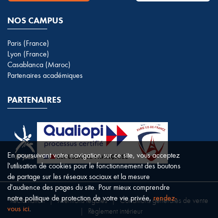
NOS CAMPUS
Paris (France)
Lyon (France)
Casablanca (Maroc)
Partenaires académiques
PARTENAIRES
En poursuivant votre navigation sur ce site, vous acceptez
l'utilisation de cookies pour le fonctionnement des boutons
de partage sur les réseaux sociaux et la mesure
d'audience des pages du site. Pour mieux comprendre
notre politique de protection de votre vie privée,
rendez-
Réclamation
|
Mentions légales
|
Conditions générales de vente
vous ici
.
|
Règlement intérieur