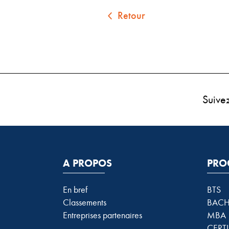
Retour
Suive
A PROPOS
PRO
En bref
BTS
Classements
BACH
Entreprises partenaires
MBA
CERTI