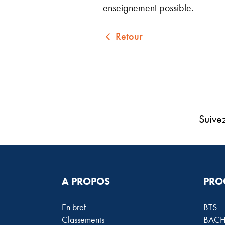
enseignement possible.
Retour
Suive
A PROPOS
PRO
En bref
BTS
Classements
BACH