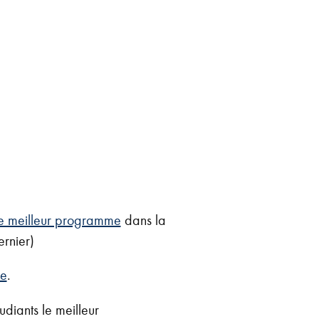
e meilleur programme
dans la
ernier)
me
.
udiants le meilleur