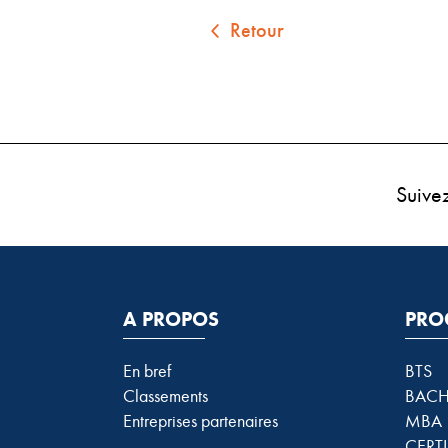
Retour
Suive
A PROPOS
PRO
En bref
BTS
Classements
BACH
Entreprises partenaires
MBA
CERTI