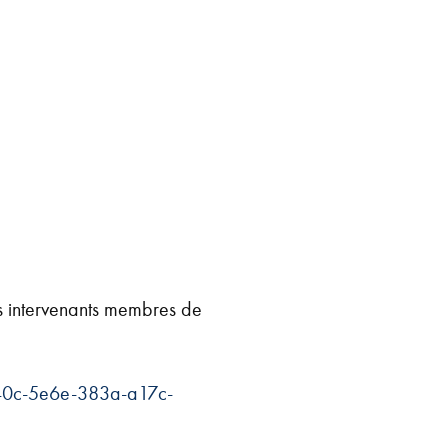
s intervenants membres de
040c-5e6e-383a-a17c-