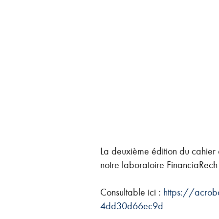
La deuxième édition du cahier
notre laboratoire FinanciaRech 
Consultable ici :
https://acro
4dd30d66ec9d