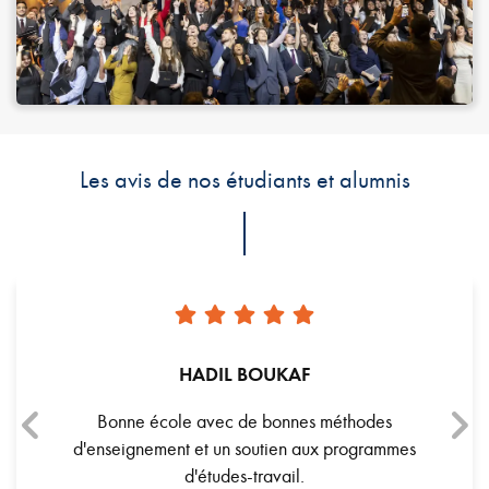
Les avis de nos étudiants et alumnis
AF
MALAK HERRAG
nnes méthodes
Excellente école avec une équipe formidab
n aux programmes
Merci à Abdel, le fantastique et toujours
il.
disponible responsable administratif.