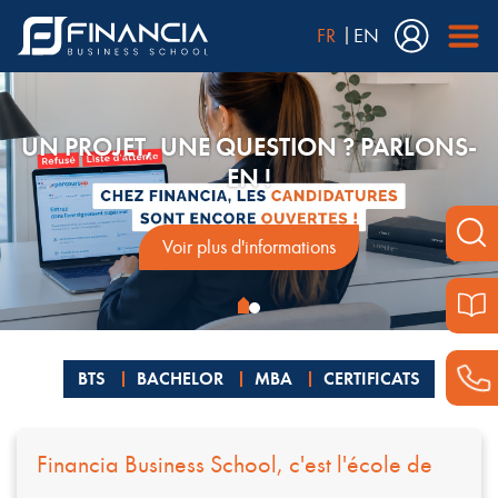
FR
EN
UN PROJET, UNE QUESTION ? PARLONS-
EN !
Voir plus d'informations
BTS
BACHELOR
MBA
CERTIFICATS
Financia Business School, c'est l'école de